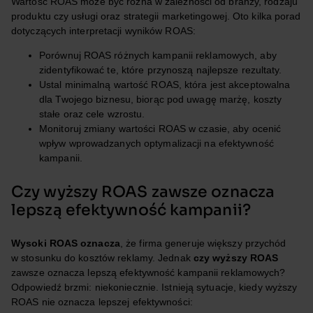
Wartość ROAS może być różna w zależności od branży, rodzaju
produktu czy usługi oraz strategii marketingowej. Oto kilka porad
dotyczących interpretacji wyników ROAS:
Porównuj ROAS różnych kampanii reklamowych, aby
zidentyfikować te, które przynoszą najlepsze rezultaty.
Ustal minimalną wartość ROAS, która jest akceptowalna
dla Twojego biznesu, biorąc pod uwagę marżę, koszty
stałe oraz cele wzrostu.
Monitoruj zmiany wartości ROAS w czasie, aby ocenić
wpływ wprowadzanych optymalizacji na efektywność
kampanii.
Czy wyższy ROAS zawsze oznacza
lepszą efektywność kampanii?
Wysoki ROAS oznacza
, że firma generuje większy przychód
w stosunku do kosztów reklamy. Jednak
czy wyższy ROAS
zawsze oznacza lepszą efektywność kampanii reklamowych?
Odpowiedź brzmi: niekoniecznie. Istnieją sytuacje, kiedy wyższy
ROAS nie oznacza lepszej efektywności: