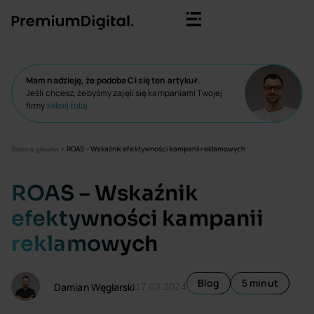
Mam nadzieję, że podoba Ci się ten artykuł.
Jeśli chcesz, żebyśmy zajęli się kampaniami Twojej
firmy
kliknij tutaj
>
ROAS – Wskaźnik efektywności kampanii reklamowych
Strona główna
ROAS – Wskaźnik
efektywności kampanii
reklamowych
Blog
5 minut
Damian Węglarski
17.03.2024