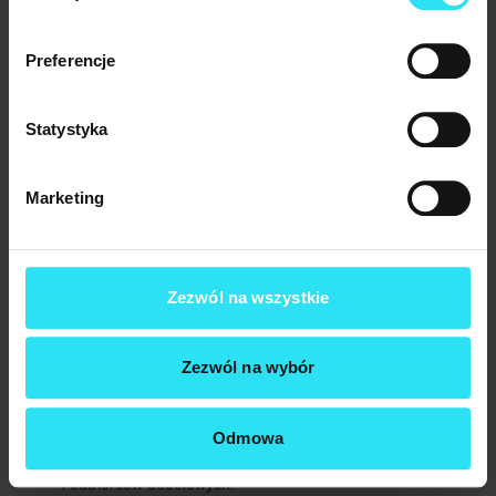
Ustalanie celów ROAS dla poszczególnych kampanii, grup
reklam i słów kluczowych.
Monitorowanie wyników ROAS na bieżąco i wprowadzanie
Preferencje
zmian w kampaniach w celu poprawy efektywności.
Wykorzystanie narzędzi Google Ads, takich jak
automatyczne strategie licytacji, które pomagają
Statystyka
w optymalizacji ROAS.
Analiza i optymalizacja jakości reklam oraz stron
docelowych, co może prowadzić do wyższego ROAS.
Marketing
ROAS w META ADS: Jak mierzyć
i optymalizować?
Zezwól na wszystkie
Podobnie jak w przypadku Google Ads,
ROAS w META ADS
jest
istotnym wskaźnikiem efektywności kampanii reklamowych
Zezwól na wybór
na platformach Meta, takich jak Facebook czy Instagram. Aby
mierzyć i optymalizować ROAS w META ADS, warto zastosować
następujące wskazówki:
Odmowa
Definiowanie celów ROAS dla kampanii, grup reklam
i odbiorców docelowych.