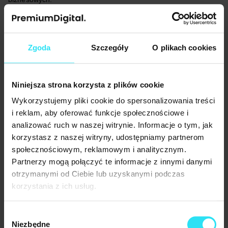
ROAS w różnych kanałach
reklamowych
Zgoda
Szczegóły
O plikach cookies
ROAS w różnych kanałach reklamowych
może się różnić,
dlatego warto porównać efektywność ROAS w poszczególnych
Niniejsza strona korzysta z plików cookie
kanałach, takich jak Google Ads, META ADS czy kampanie PPC.
W tej sekcji omówimy, jak mierzyć i optymalizować ROAS w tych
Wykorzystujemy pliki cookie do spersonalizowania treści
kanałach oraz jak wskaźnik wpływa na strategię
i reklam, aby oferować funkcje społecznościowe i
remarketingową.
analizować ruch w naszej witrynie. Informacje o tym, jak
korzystasz z naszej witryny, udostępniamy partnerom
ROAS w Google Ads: Jak mierzyć
społecznościowym, reklamowym i analitycznym.
i optymalizować?
Partnerzy mogą połączyć te informacje z innymi danymi
otrzymanymi od Ciebie lub uzyskanymi podczas
ROAS w Google Ads
jest kluczowym wskaźnikiem efektywności
korzystania z ich usług.
kampanii reklamowych w tym kanał. Aby
mierzyć
i
optymalizować
ROAS w Google Ads, warto zastosować
następujące porady:
Wybór
Niezbędne
zgody