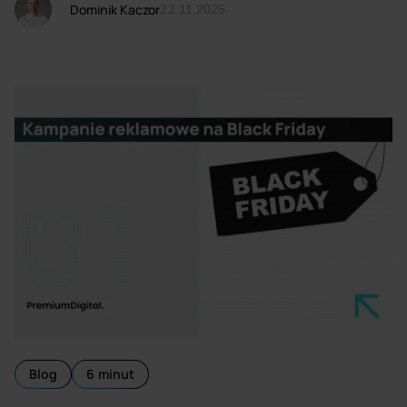
Dominik Kaczor
22.11.2025
Blog
6 minut