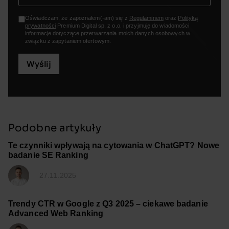
Oświadczam, że zapoznałem(-am) się z
Regulaminem
oraz
Polityką
prywatności
Premium Digital sp. z o.o. i przyjmuję do wiadomości
informacje dotyczące przetwarzania moich danych osobowych w
związku z zapytaniem ofertowym.
Wyślij
Podobne artykuły
Te czynniki wpływają na cytowania w ChatGPT? Nowe
badanie SE Ranking
27.11.2025
Trendy CTR w Google z Q3 2025 – ciekawe badanie
Advanced Web Ranking