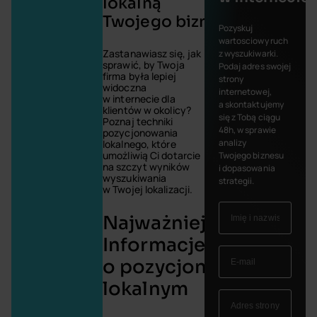
lokalną
Twojego biznesu?
Pozyskuj
wartosciowy ruch
Zastanawiasz się, jak
z wyszukiwarki.
sprawić, by Twoja
Podaj adres swojej
firma była lepiej
strony
widoczna
internetowej,
w internecie dla
a skontaktujemy
klientów w okolicy?
się z Tobą ciągu
Poznaj techniki
48h, w sprawie
pozycjonowania
analizy
lokalnego, które
umożliwią Ci dotarcie
Twojego biznesu
na szczyt wyników
i dopasowania
wyszukiwania
strategii.
w Twojej lokalizacji.
Najważniejsze
Informacje
o pozycjonowaniu
lokalnym