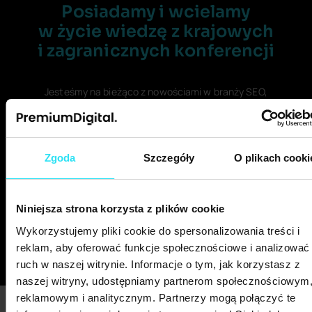
Posiadamy i wcielamy
w życie wiedzę z krajowych
i zagranicznych konferencji
Jesteśmy na bieżąco z nowościami w branży SEO,
korzystając z dostępu do zamkniętych
międzynarodowych grup eksperckich
oraz uczestnicząc w krajowych i globalnych
konferencjach branżowych. Dzięki temu nieustannie
Zgoda
Szczegóły
O plikach cooki
ulepszamy nasze procesy i dostosowujemy
je do najnowszych standardów i wytycznych w SEO.
Niniejsza strona korzysta z plików cookie
Wykorzystujemy pliki cookie do spersonalizowania treści i
reklam, aby oferować funkcje społecznościowe i analizować
ruch w naszej witrynie. Informacje o tym, jak korzystasz z
naszej witryny, udostępniamy partnerom społecznościowym
reklamowym i analitycznym. Partnerzy mogą połączyć te