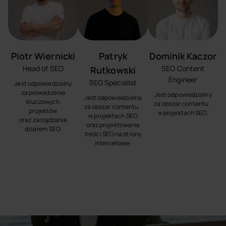
Piotr Wiernicki
Patryk
Dominik Kaczor
Head of SEO
SEO Content
Rutkowski
Engineer
SEO Specialist
Jest odpowiedzialny
za prowadzenie
Jest odpowiedzialny
Jest odpowiedzialna
kluczowych
za obszar contentu
za obszar contentu
projektów
w projektach SEO.
w projektach SEO
oraz zarządzanie
oraz projektowanie
działem SEO.
treści SEO na strony
internetowe.