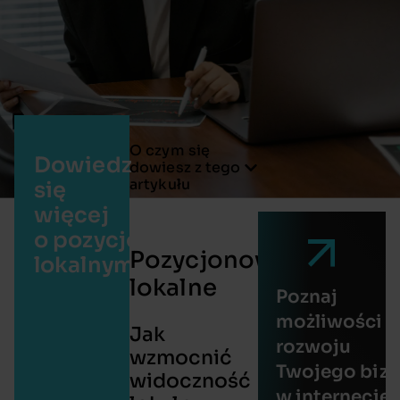
O czym się
Dowiedz
dowiesz z tego
artykułu
się
więcej
o pozycjonowaniu
Pozycjonowanie
lokalnym
lokalne
Poznaj
możliwości
Jak
rozwoju
wzmocnić
Twojego biz
widoczność
w internecie