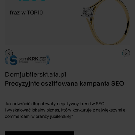
fraz w TOP10
n
Domjubilerski.aia.pl
S
Precyzyjnie oszlifowana kampania SEO
Z
Jak odwrócić długotrwały negatywny trend w SEO
c
i wyskalować lokalny biznes, który konkuruje z największymi e-
z
commercami w branży jubilerskiej?