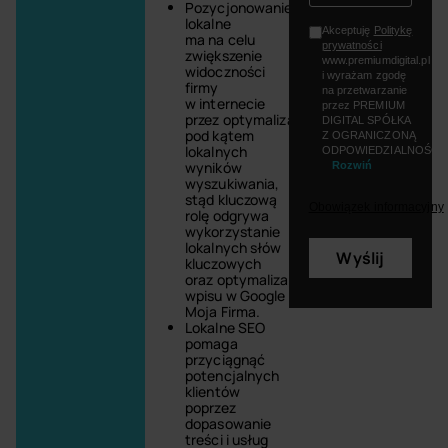
Pozycjonowanie
lokalne
Akceptuję
Politykę
ma na celu
prywatności
zwiększenie
www.premiumdigital.pl
widoczności
i wyrażam zgodę
firmy
na przetwarzanie
w internecie
przez PREMIUM
przez optymalizację
DIGITAL SPÓŁKA
pod kątem
Z OGRANICZONĄ
lokalnych
ODPOWIEDZIALNOŚCI
wyników
Rozwiń
wyszukiwania,
stąd kluczową
Obowiązek informacyjny
rolę odgrywa
wykorzystanie
lokalnych słów
Wyślij
kluczowych
oraz optymalizacja
wpisu w Google
Moja Firma.
Lokalne SEO
pomaga
przyciągnąć
potencjalnych
klientów
poprzez
dopasowanie
treści i usług