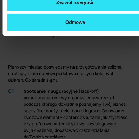
Zezwól na wybór
01
02
Odmowa
Pierwszy miesiąc współpracy
Kolejne miesiące współpracy
– analiza i strategia
– stałe działania SEO
Pierwszy miesiąc poświęcamy na przygotowanie solidnej
strategii, która stanowi podstawę naszych kolejnych
działań. Co składa się na
Spotkanie inauguracyjne (kick-off)
po podpisaniu umowy organizujemy warsztat,
podczas którego dokładnie poznajemy Twój biznes,
specyfikę branży i cele marketingowe. Omawiamy
kluczowe elementy contentowe, takie jak styl treści
czy preferowana tematyka wpisów blogowych,
by jak najlepiej dopasować nasze działania
do Twoich oczekiwań.