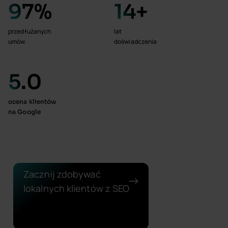
97
%
14
+
przedłużanych
lat
umów
doświadczenia
5
.0
ocena klientów
na Google
Zacznij zdobywać
lokalnych klientów z SEO