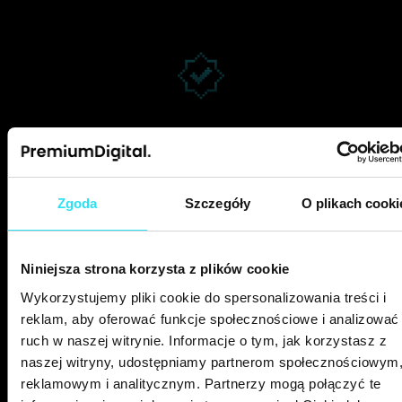
SEO skupione na skalowaniu
Twoich zysków
Zgoda
Szczegóły
O plikach cooki
Nasze działania zawsze opierają się na precyzyjnych
danych. Regularnie monitorujemy wyniki projektu i, jeśli
jest to konieczne, wprowadzamy zmiany, aby działania
Niniejsza strona korzysta z plików cookie
SEO bezpośrednio wspierały wzrost Twojej sprzedaży.
Wykorzystujemy pliki cookie do spersonalizowania treści i
reklam, aby oferować funkcje społecznościowe i analizować
ruch w naszej witrynie. Informacje o tym, jak korzystasz z
naszej witryny, udostępniamy partnerom społecznościowym
reklamowym i analitycznym. Partnerzy mogą połączyć te