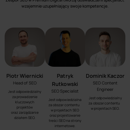
wzajemnie uzupełniający swoje kompetencje.
Piotr Wiernicki
Patryk
Dominik Kaczor
Head of SEO
SEO Content
Rutkowski
Engineer
SEO Specialist
Jest odpowiedzialny
za prowadzenie
Jest odpowiedzialny
Jest odpowiedzialna
kluczowych
za obszar contentu
za obszar contentu
projektów
w projektach SEO.
w projektach SEO
oraz zarządzanie
oraz projektowanie
działem SEO.
treści SEO na strony
internetowe.