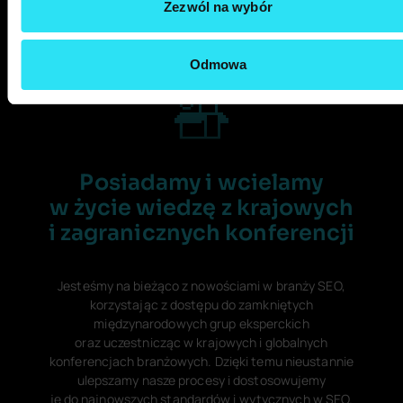
Zezwól na wybór
Odmowa
Posiadamy i wcielamy
w życie wiedzę z krajowych
i zagranicznych konferencji
Jesteśmy na bieżąco z nowościami w branży SEO,
korzystając z dostępu do zamkniętych
międzynarodowych grup eksperckich
oraz uczestnicząc w krajowych i globalnych
konferencjach branżowych. Dzięki temu nieustannie
ulepszamy nasze procesy i dostosowujemy
je do najnowszych standardów i wytycznych w SEO.