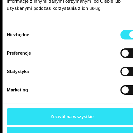
informacje z innymi danymi otrzymanymi od Ciebie lub
uzyskanymi podczas korzystania z ich usług.
Wybór
Niezbędne
zgody
Praca tylko z ekspertami
Preferencje
Współpracując z Premium Digital, możesz być pewien,
że na każdym etapie komunikacji będziesz rozmawiać
Statystyka
bezpośrednio ze specjalistą prowadzącym
Twój projekt, a nie z handlowcem czy opiekunem
klienta. Cały proces pozycjonowania – od opracowania
Marketing
strategii po regularne działania – jest realizowany
przez doświadczonych ekspertów, którzy doskonale
znają specyfikę SEO.
Zezwól na wszystkie