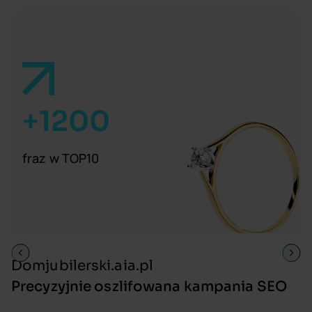
+1200
fraz w TOP10
Domjubilerski.aia.pl
n
Precyzyjnie oszlifowana kampania SEO
S