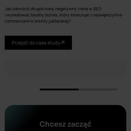
Jak odwrócić długotrwały negatywny trend w SEO
i wyskalować lokalny biznes, który konkuruje z największymi e-
Z
commercami w branży jubilerskiej?
c
z
Przejdź do case study
Chcesz zacząć