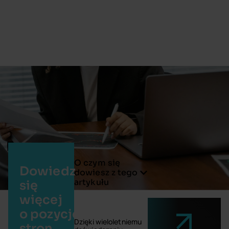
O czym się
Dowiedz
dowiesz z tego
artykułu
się
więcej
o pozycjonowaniu
Dzięki wieloletniemu
stron