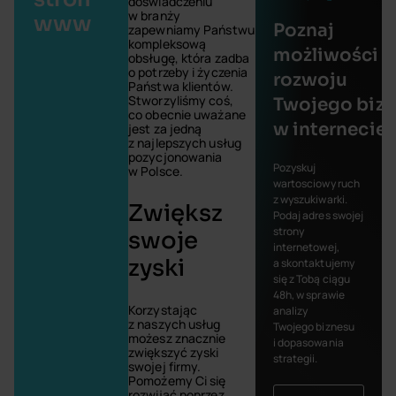
doświadczeniu
w branży
www
Poznaj
zapewniamy Państwu
kompleksową
możliwości
obsługę, która zadba
o potrzeby i życzenia
rozwoju
Państwa klientów.
Stworzyliśmy coś,
Twojego biz
co obecnie uważane
w internecie
jest za jedną
z najlepszych usług
pozycjonowania
Pozyskuj
w Polsce.
wartosciowy ruch
z wyszukiwarki.
Zwiększ
Podaj adres swojej
strony
swoje
internetowej,
zyski
a skontaktujemy
się z Tobą ciągu
48h, w sprawie
Korzystając
analizy
z naszych usług
Twojego biznesu
możesz znacznie
i dopasowania
zwiększyć zyski
strategii.
swojej firmy.
Pomożemy Ci się
rozwijać poprzez