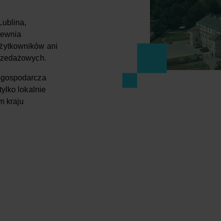
Lublina,
pewnia
żytkowników ani
przedażowych.
 gospodarcza
tylko lokalnie
m kraju