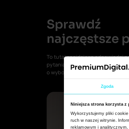
Sprawdź
najczęstsze 
To tutaj znajdziesz odpowiedzi n
pytania, które pomogą podjąć Ci 
o wyborze partnera do współpra
Zgoda
Niniejsza strona korzysta z
Wykorzystujemy pliki cookie 
ruch w naszej witrynie. Inf
reklamowym i analitycznym. 