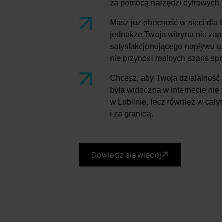
za pomocą narzędzi cyfrowych.
Masz już obecność w sieci dla 
jednakże Twoja witryna nie za
satysfakcjonującego napływu u
nie przynosi realnych szans s
Chcesz, aby Twoja działalność
była widoczna w internecie nie 
w Lublinie, lecz również w cały
i za granicą.
Dowiedz się więcej