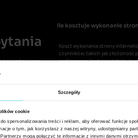
​Ile kosztuje wykonanie stro
pytania
Koszt wykonania strony interneto
czynników, takich jak złożoność p
a najważniejsze
graficznego, liczba podstron, tre
funkcjonalności. Każdy projekt w
dalsze decyzje
po konsultacji i analizie potrzeb kl
cy
Skontaktuj sie z nami na bezpłat
Szczegóły
strony www.
 plików cookie
do spersonalizowania treści i reklam, aby oferować funkcje sp
​Jak długo trwa stworzenie s
ormacje o tym, jak korzystasz z naszej witryny, udostępniamy p
Partnerzy mogą połączyć te informacje z innymi danymi otrzym