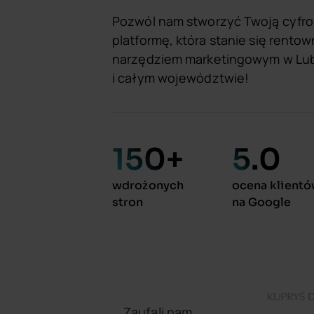
Pozwól nam stworzyć Twoją cyfr
platformę, która stanie się rento
narzędziem marketingowym w Lub
i całym województwie!
150
+
5
.0
wdrożonych
ocena klient
stron
na Google
Zaufali nam