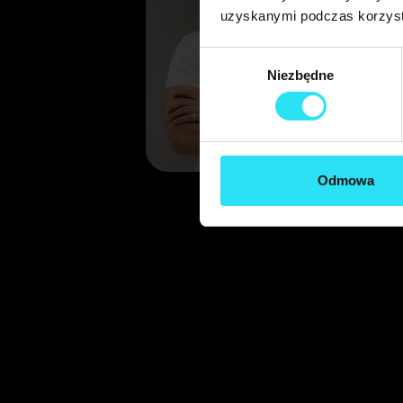
uzyskanymi podczas korzysta
Wybór
Niezbędne
zgody
Odmowa