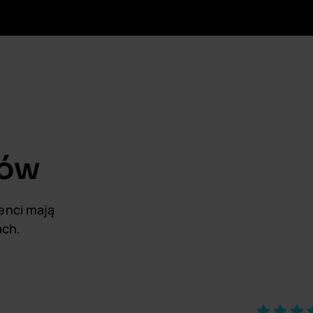
tów
ienci mają
ach.