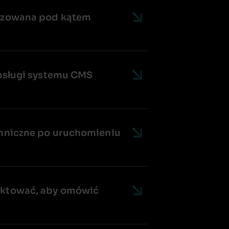
lizowana pod kątem
 obsługi systemu CMS
echniczne po uruchomieniu
taktować, aby omówić