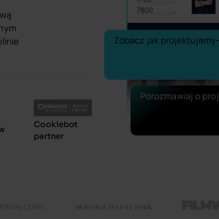
ową
wnym
Zobacz jak projektujemy
linie
Porozmawiaj o pro
Cookiebot
ów
partner