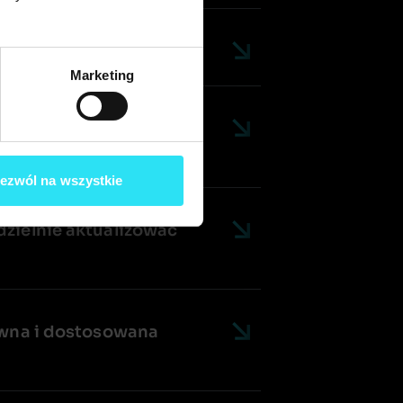
ia strony internetowej?​
Marketing
rozpocząć tworzenie
ezwól na wszystkie
zielnie aktualizować
ywna i dostosowana