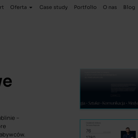
rt
Oferta
Case study
Portfolio
O nas
Blog
we
blinie –
óre
nabywców.