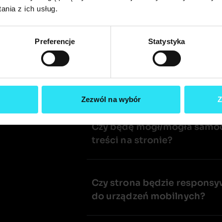
nia z ich usług.
​Jak wygląda proces tworzen
Preferencje
Statystyka
​Co muszę dostarczyć, aby 
strony?​
Zezwól na wybór
Z
​Czy będę mógł/mogła samod
treści na stronie?​
​Czy strona będzie respons
do urządzeń mobilnych?​