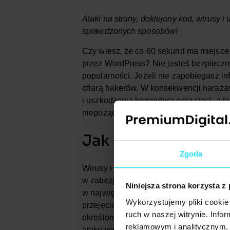
Ataki na strony, doklejony kod, wirusy i
sprawdzonych sposobów!
Czy wiesz, że co 60 sekund ma miejsce
przez WordPress? Nie jesteś bezpieczny
popularności. Jeżeli nie zapobiegasz in
ofiarą hakerów. W konsekwencji narażas
i uszkodzenia komputera oraz sieci, a
niepożądanych czynności.
Jak może dojść do 
Zgoda
Wirusy i robaki w celu dokonania infekcj
w zabezpieczeniach systemu, wtyczek i 
Niniejsza strona korzysta z
w największym stopniu są narażeni na at
Wykorzystujemy pliki cookie 
przejęcia dostępu do panelu administra
ruch w naszej witrynie. Inf
określone skrypty, co ma umożliwić u
reklamowym i analitycznym. 
ataku wzrasta, gdy hasło administratora