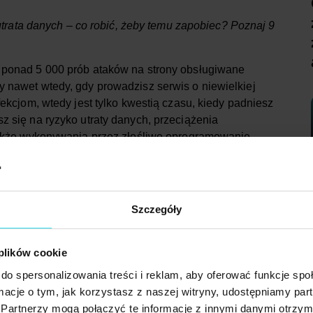
 utrata danych – co robić, żeby temu zapobiec? Poznaj 9
 ponad 5 000 prób ataków na strony obsługiwane
 nawet wtedy, gdy prowadzisz serwis o niewielkiej
fekcjom, wtedy jest tylko kwestią czasu, kiedy padniesz
z się na ryzyko utraty danych, przeciążenia
 także wykonywania przez złośliwe oprogramowanie
infekcji?
Szczegóły
i wykorzystują w pierwszej kolejności luki
aplikacji. Właściciele
stron internetowych
 plików cookie
aki typu „brute force”. Polegają one na próbie
do spersonalizowania treści i reklam, aby oferować funkcje sp
tora. W tym celu cyberprzestępcy doklejają do kodu
ormacje o tym, jak korzystasz z naszej witryny, udostępniamy p
zyskanie danych dostępowych. Prawdopodobieństwo
Partnerzy mogą połączyć te informacje z innymi danymi otrzym
 jest łatwe do rozszyfrowania, a oprogramowanie