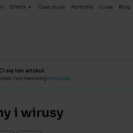
rt
Oferta
Case study
Portfolio
O nas
Blog
i się ten artykuł.
towali Twój marketing
kliknij tutaj
ny i wirusy