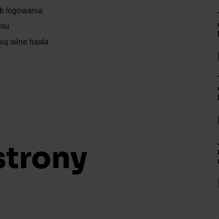
ób logowania
onu
uj silne hasła
strony