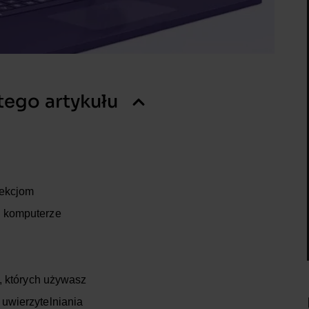
tego artykułu
fekcjom
 komputerze
, których używasz
uwierzytelniania