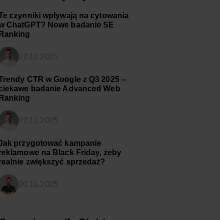
Te czynniki wpływają na cytowania
w ChatGPT? Nowe badanie SE
Ranking
27.11.2025
Trendy CTR w Google z Q3 2025 –
ciekawe badanie Advanced Web
Ranking
22.11.2025
Jak przygotować kampanie
reklamowe na Black Friday, żeby
realnie zwiększyć sprzedaż?
20.11.2025