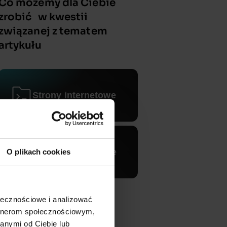
Co możemy dla Ciebie
zrobić w kwestii
związanej z tematem
artykułu
Strony internetowe
Sklepy internetowe
O plikach cookies
ołecznościowe i analizować
artnerom społecznościowym,
anymi od Ciebie lub