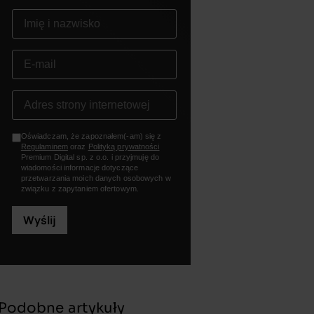
Oświadczam, że zapoznałem(-am) się z
Regulaminem
oraz
Polityką prywatności
Premium Digital sp. z o.o. i przyjmuję do
wiadomości informacje dotyczące
przetwarzania moich danych osobowych w
związku z zapytaniem ofertowym.
Wyślij
Podobne artykuły