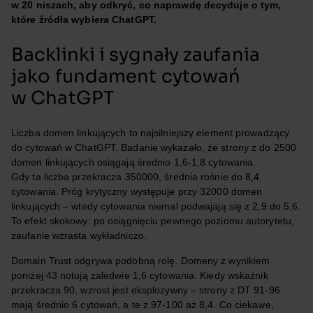
w 20 niszach, aby odkryć, co naprawdę decyduje o tym,
które źródła wybiera ChatGPT.
Backlinki i sygnały zaufania
jako fundament cytowań
w ChatGPT
Liczba domen linkujących to najsilniejszy element prowadzący
do cytowań w ChatGPT. Badanie wykazało, że strony z do 2500
domen linkujących osiągają średnio 1,6-1,8 cytowania.
Gdy ta liczba przekracza 350000, średnia rośnie do 8,4
cytowania. Próg krytyczny występuje przy 32000 domen
linkujących – wtedy cytowania niemal podwajają się z 2,9 do 5,6.
To efekt skokowy: po osiągnięciu pewnego poziomu autorytetu,
zaufanie wzrasta wykładniczo.
Domain Trust odgrywa podobną rolę. Domeny z wynikiem
poniżej 43 notują zaledwie 1,6 cytowania. Kiedy wskaźnik
przekracza 90, wzrost jest eksplozywny – strony z DT 91-96
mają średnio 6 cytowań, a te z 97-100 aż 8,4. Co ciekawe,