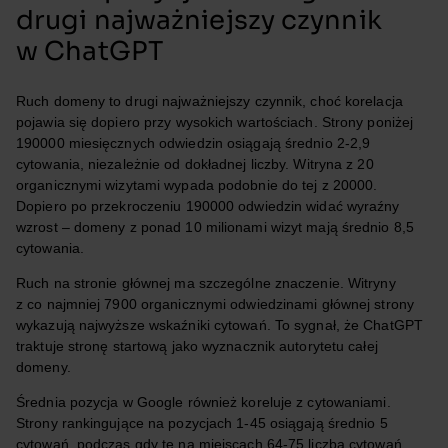
drugi najważniejszy czynnik
w ChatGPT
Ruch domeny to drugi najważniejszy czynnik, choć korelacja
pojawia się dopiero przy wysokich wartościach. Strony poniżej
190000 miesięcznych odwiedzin osiągają średnio 2-2,9
cytowania, niezależnie od dokładnej liczby. Witryna z 20
organicznymi wizytami wypada podobnie do tej z 20000.
Dopiero po przekroczeniu 190000 odwiedzin widać wyraźny
wzrost – domeny z ponad 10 milionami wizyt mają średnio 8,5
cytowania.
Ruch na stronie głównej ma szczególne znaczenie. Witryny
z co najmniej 7900 organicznymi odwiedzinami głównej strony
wykazują najwyższe wskaźniki cytowań. To sygnał, że ChatGPT
traktuje stronę startową jako wyznacznik autorytetu całej
domeny.
Średnia pozycja w Google również koreluje z cytowaniami.
Strony rankingujące na pozycjach 1-45 osiągają średnio 5
cytowań, podczas gdy te na miejscach 64-75 liczba cytowań