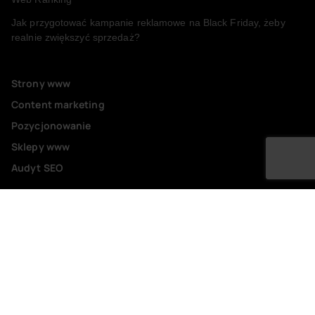
Jak przygotować kampanie reklamowe na Black Friday, żeby
realnie zwiększyć sprzedaż?
Strony www
Content marketing
Pozycjonowanie
Sklepy www
Audyt SEO
Realizacje
O nas
Blog
Kontakt
Regulamin serwisu
Polityka Prywatności
Obowiązek Informacyjny