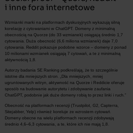
i inne fora internetowe
Wzmianki marki na platformach dyskusyjnych wykazują silną
korelację z cytowaniami w ChatGPT. Domeny z minimalną
obecnością na Quorze (do 33 wzmianek) osiągają średnio 1,7
cytowania. Duża obecność (6,6 miliona wzmianek) daje 7,0
cytowania. Reddit pokazuje podobne wzorce – domeny z ponad
10 milionami wzmianek osiągają 7 cytowań, a te z minimalną
aktywnością 1,8.
Autorzy badania SE Ranking podkreślają, że to szczególnie
istotne dla mniejszych stron. „Dla mniejszych, mniej
ugruntowanych witryn, aktywność na Quorze i Reddicie oferuje
sposób na budowanie autorytetu i zdobywanie zaufania
ChatGPT, podobnie jak duże domeny robią to przez linki i ruch.”
Obecność na platformach recenzji (Trustpilot, G2, Capterra,
Sitejabber, Yelp) również koreluje ze wzrostem cytowań.
Domeny obecne na wielu platformach recenzji zdobywają
średnio 4,6–6,3 cytowania, a te, które ich nie mają 1,8.