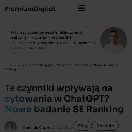
W tym artykule dowiesz się, jakie czynniki
wpływają na cytowania w ChatGPT.
Jeśli chcesz, żebyśmy skonsultowali Twój marketing,
!
skontaktuj się z nami
>
Te czynniki wpływają na cytowania w ChatGPT? Nowe badanie SE
Strona główna
Ranking
Te czynniki wpływają na
cytowania w ChatGPT?
Nowe badanie SE Ranking
Blog
3 minuty
Dominik Kaczor
27.11.2025