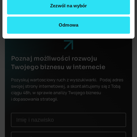
Zezwól na wybór
Odmowa
Poznaj możliwości rozwoju
Twojego biznesu w internecie
Pozyskuj wartosciowy ruch z wyszukiwarki. Podaj adres
swojej strony internetowej, a skontaktujemy się z Tobą
ciągu 48h, w sprawie analizy Twojego biznesu
i dopasowania strategii.