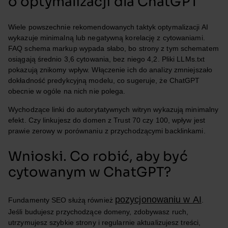
o optymalizacji dla ChatGPT
Wiele powszechnie rekomendowanych taktyk optymalizacji AI
wykazuje minimalną lub negatywną korelację z cytowaniami.
FAQ schema markup wypada słabo, bo strony z tym schematem
osiągają średnio 3,6 cytowania, bez niego 4,2. Pliki LLMs.txt
pokazują znikomy wpływ. Włączenie ich do analizy zmniejszało
dokładność predykcyjną modelu, co sugeruje, że ChatGPT
obecnie w ogóle na nich nie polega.
Wychodzące linki do autorytatywnych witryn wykazują minimalny
efekt. Czy linkujesz do domen z Trust 70 czy 100, wpływ jest
prawie zerowy w porównaniu z przychodzącymi backlinkami.
Wnioski. Co robić, aby być
cytowanym w ChatGPT?
pozycjonowaniu w AI
Fundamenty SEO służą również
.
Jeśli budujesz przychodzące domeny, zdobywasz ruch,
utrzymujesz szybkie strony i regularnie aktualizujesz treści,