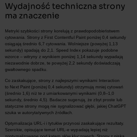
Wydajność techniczna strony
ma znaczenie
Metryki szybkości strony korelują z prawdopodobieństwem
cytowania. Strony z First Contentful Paint poniżej 0,4 sekundy
osiągają średnio 6,7 cytowania. Wolniejsze (powyżej 1,13
sekundy) spadają do 2,1. Speed Index pokazuje podobne
wzorce – witryny z wynikiem poniżej 1,14 sekundy wypadają
niezawodnie dobrze, te powyżej 2,2 sekundy doświadczają
gwałtownego spadku.
Co zaskakujące, strony z najlepszymi wynikami Interaction
to Next Paint (poniżej 0,4 sekundy) otrzymują mniej cytowań
(średnio 1,6) niż te z umiarkowanymi wynikami (0,8–1,0
sekundy, średnio 4,5). Badacze sugerują, że zbyt proste lub
statyczne strony mogą nie sygnalizować głębi, jakiej ChatGPT
szuka w autorytatywnych źródłach.
Optymalizacja URL-i i tytułów przynosi zaskakujące rezultaty.
Szerokie, opisujące temat URL-e wypadają lepiej niż
zoptymalizowane pod kątem słów kluczowych. Strony z niską