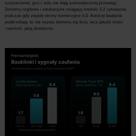
rozszerzenia .gov i .edu nie dają automatycznej przewagi.
Domeny rządowe i edukacyjne osiągają średnio 3,2 cytowania,
podczas gdy zwykłe strony komercyjne 4,0. Autorzy badania
podkreślają: to nie nazwa domeny się liczy, lecz jakość treści
i wartość, jaką dostarcza.