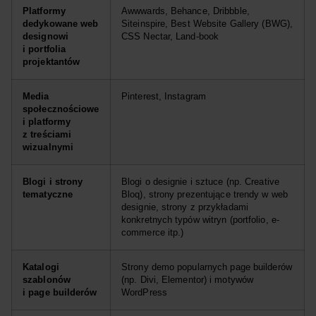
Platformy
Awwwards, Behance, Dribbble,
dedykowane web
Siteinspire, Best Website Gallery (BWG),
designowi
CSS Nectar, Land-book
i portfolia
projektantów
Media
Pinterest, Instagram
społecznościowe
i platformy
z treściami
wizualnymi
Blogi i strony
Blogi o designie i sztuce (np. Creative
tematyczne
Bloq), strony prezentujące trendy w web
designie, strony z przykładami
konkretnych typów witryn (portfolio, e-
commerce itp.)
Katalogi
Strony demo popularnych page builderów
szablonów
(np. Divi, Elementor) i motywów
i page builderów
WordPress