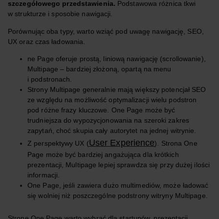
szczegółowego przedstawienia.
Podstawowa różnica tkwi
w strukturze i sposobie nawigacji.
Porównując oba typy, warto wziąć pod uwagę nawigację, SEO,
UX oraz czas ładowania.
ne Page oferuje prostą, liniową nawigację (scrollowanie),
Multipage – bardziej złożoną, opartą na menu
i podstronach.
Strony Multipage generalnie mają większy potencjał SEO
ze względu na możliwość optymalizacji wielu podstron
pod różne frazy kluczowe. One Page może być
trudniejsza do wypozycjonowania na szeroki zakres
zapytań, choć skupia cały autorytet na jednej witrynie.
User Experience
Z perspektywy UX (
). Strona One
Page może być bardziej angażująca dla krótkich
prezentacji, Multipage lepiej sprawdza się przy dużej ilości
informacji.
One Page, jeśli zawiera dużo multimediów, może ładować
się wolniej niż poszczególne podstrony witryny Multipage.
Stronę One Page warto wybrać dla startupów, prezentacji