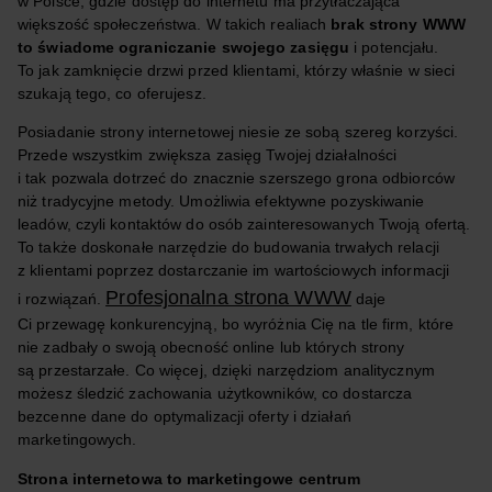
w Polsce, gdzie dostęp do internetu ma przytłaczająca
większość społeczeństwa. W takich realiach
brak strony WWW
to świadome ograniczanie swojego zasięgu
i potencjału.
To jak zamknięcie drzwi przed klientami, którzy właśnie w sieci
szukają tego, co oferujesz.
Posiadanie strony internetowej niesie ze sobą szereg korzyści.
Przede wszystkim zwiększa zasięg Twojej działalności
i tak pozwala dotrzeć do znacznie szerszego grona odbiorców
niż tradycyjne metody. Umożliwia efektywne pozyskiwanie
leadów, czyli kontaktów do osób zainteresowanych Twoją ofertą.
To także doskonałe narzędzie do budowania trwałych relacji
z klientami poprzez dostarczanie im wartościowych informacji
Profesjonalna strona WWW
i rozwiązań.
daje
Ci przewagę konkurencyjną, bo wyróżnia Cię na tle firm, które
nie zadbały o swoją obecność online lub których strony
są przestarzałe. Co więcej, dzięki narzędziom analitycznym
możesz śledzić zachowania użytkowników, co dostarcza
bezcenne dane do optymalizacji oferty i działań
marketingowych.
Strona internetowa to marketingowe centrum