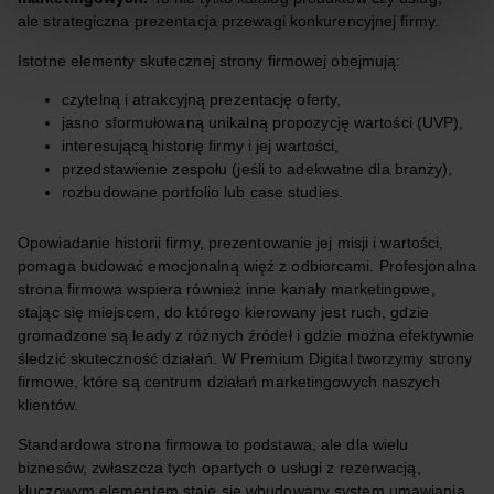
ale strategiczna prezentacja przewagi konkurencyjnej firmy.
Istotne elementy skutecznej strony firmowej obejmują:
czytelną i atrakcyjną prezentację oferty,
jasno sformułowaną unikalną propozycję wartości (UVP),
interesującą historię firmy i jej wartości,
przedstawienie zespołu (jeśli to adekwatne dla branży),
rozbudowane portfolio lub case studies.
Opowiadanie historii firmy, prezentowanie jej misji i wartości,
pomaga budować emocjonalną więź z odbiorcami. Profesjonalna
strona firmowa wspiera również inne kanały marketingowe,
stając się miejscem, do którego kierowany jest ruch, gdzie
gromadzone są leady z różnych źródeł i gdzie można efektywnie
śledzić skuteczność działań. W Premium Digital tworzymy strony
firmowe, które są centrum działań marketingowych naszych
klientów.
Standardowa strona firmowa to podstawa, ale dla wielu
biznesów, zwłaszcza tych opartych o usługi z rezerwacją,
kluczowym elementem staje się wbudowany system umawiania