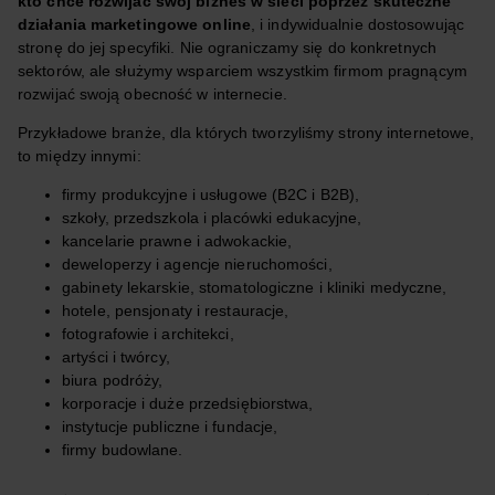
kto chce rozwijać swój biznes w sieci poprzez skuteczne
działania marketingowe online
, i indywidualnie dostosowując
stronę do jej specyfiki. Nie ograniczamy się do konkretnych
sektorów, ale służymy wsparciem wszystkim firmom pragnącym
rozwijać swoją obecność w internecie.
Przykładowe branże, dla których tworzyliśmy strony internetowe,
to między innymi:
firmy produkcyjne i usługowe (B2C i B2B),
szkoły, przedszkola i placówki edukacyjne,
kancelarie prawne i adwokackie,
deweloperzy i agencje nieruchomości,
gabinety lekarskie, stomatologiczne i kliniki medyczne,
hotele, pensjonaty i restauracje,
fotografowie i architekci,
artyści i twórcy,
biura podróży,
korporacje i duże przedsiębiorstwa,
instytucje publiczne i fundacje,
firmy budowlane.