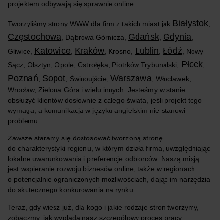
projektem odbywają się sprawnie online.
Białystok
Tworzyliśmy strony WWW dla firm z takich miast jak
,
Częstochowa
Gdańsk
Gdynia
, Dąbrowa Górnicza,
,
,
Katowice
Kraków
Lublin
Łódź
Gliwice,
,
, Krosno,
,
, Nowy
Płock
Sącz, Olsztyn, Opole, Ostrołęka, Piotrków Trybunalski,
,
Poznań
Sopot
Warszawa
,
, Świnoujście,
, Włocławek,
Wrocław, Zielona Góra i wielu innych. Jesteśmy w stanie
obsłużyć klientów dosłownie z całego świata, jeśli projekt tego
wymaga, a komunikacja w języku angielskim nie stanowi
problemu.
Zawsze staramy się dostosować tworzoną stronę
do charakterystyki regionu, w którym działa firma, uwzględniając
lokalne uwarunkowania i preferencje odbiorców. Naszą misją
jest wspieranie rozwoju biznesów online, także w regionach
o potencjalnie ograniczonych możliwościach, dając im narzędzia
do skutecznego konkurowania na rynku.
Teraz, gdy wiesz już, dla kogo i jakie rodzaje stron tworzymy,
zobaczmy, jak wygląda nasz szczegółowy proces pracy,