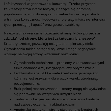
i efektywności w generowaniu konwersji. Trzeba przyznać,
że kreatory stron internetowych, cieszące się ogromną
popularnością, umożliwiają samodzielne tworzenie prostych
witryn bez konieczności kodowania, oferując intuicyjne interfejsy
typu „przeciągnij i upuść” oraz gotowe szablony.
Należy jednak
wyraźnie rozróżnić stronę, która po prostu
„działa”, od strony, która jest „skuteczna biznesowo”
.
Kreatory częściej pozwalają osiągnąć ten pierwszy efekt.
Ograniczenia takich narzędzi są liczne i mogą negatywnie
wpłynąć na twojej strony wizerunek oraz wyniki.
Ograniczenia techniczne – problemy z zaawansowanymi
funkcjonalnościami, integracjami czy optymalizacją.
Problematyczne SEO – wiele kreatorów generuje kod,
który nie jest przyjazny dla wyszukiwarek, utrudniając
pozycjonowanie.
Brak pełnej responsywności – strony mogą nie wyświetlać
się poprawnie na wszystkich urządzeniach.
Trudności z bezpieczeństwem – ograniczona kontrola
nad zabezpieczeniami i aktualizacjami.
Amatorska estetyka – strony stworzone w kreatorach