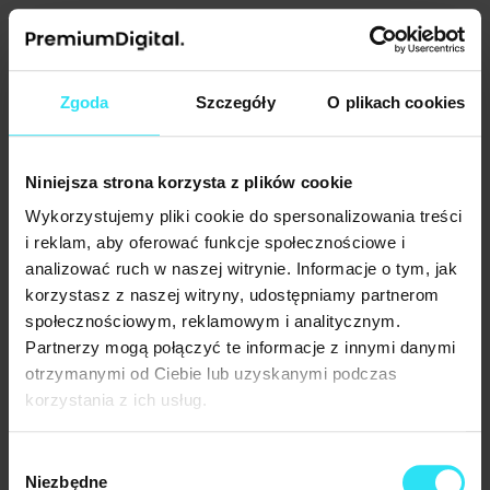
Blog firmowy na stronie
internetowej
Zgoda
Szczegóły
O plikach cookies
Firmowy blog
zwiększa organiczną widoczność
w wyszukiwarkach, buduje ekspercki wizerunek
Twojej marki, dostarcza wartość klientom i pomaga
Niniejsza strona korzysta z plików cookie
w pozyskiwaniu nowych leadów
poprzez content marketing
Wykorzystujemy pliki cookie do spersonalizowania treści
copywriting SEO
wsparty przez
. To strategiczne narzędzie
i reklam, aby oferować funkcje społecznościowe i
do budowania autorytetu w branży.
analizować ruch w naszej witrynie. Informacje o tym, jak
Regularne publikowanie wartościowych treści na blogu wpływa
korzystasz z naszej witryny, udostępniamy partnerom
pozycjonowanie strony internetowej
pozytywnie na
społecznościowym, reklamowym i analitycznym.
w Google, co przekłada się na większy ruch organiczny i więcej
Partnerzy mogą połączyć te informacje z innymi danymi
odwiedzin. Blog odgrywa zasadniczą rolę w strategii content
otrzymanymi od Ciebie lub uzyskanymi podczas
marketingowej, umożliwiając budowanie zaangażowania
korzystania z ich usług.
poprzez dostarczanie odpowiedzi na pytania i potrzeby grupy
docelowej. Artykuły blogowe często wspierają klientów
w procesie podejmowania decyzji zakupowych – nierzadko
Wybór
czytają oni kilka tekstów przed nawiązaniem kontaktu z firmą.
Niezbędne
zgody