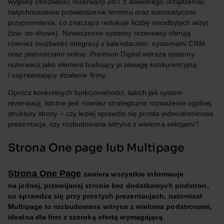
wygodę (możliwość rezerwacji 24/7 z dowolnego urządzenia),
natychmiastowe potwierdzenie terminu oraz automatyczne
przypomnienia, co znacząco redukuje liczbę nieodbytych wizyt
(tzw. no-shows). Nowoczesne systemy rezerwacji oferują
również możliwość integracji z kalendarzem, systemami CRM
oraz płatnościami online. Premium Digital wdraża systemy
rezerwacji jako element budujący przewagę konkurencyjną
i usprawniający działanie firmy.
Oprócz konkretnych funkcjonalności, takich jak system
rezerwacji, istotne jest również strategiczne rozważenie ogólnej
struktury strony – czy lepiej sprawdzi się prosta jednostronicowa
prezentacja, czy rozbudowana witryna z wieloma sekcjami?
Strona One page lub Multipage
Strona One Page
zawiera wszystkie informacje
na jednej, przewijanej stronie bez dodatkowych podstron,
co sprawdza się przy prostych prezentacjach, natomiast
Multipage to rozbudowana witryna z wieloma podstronami,
idealna dla firm z szeroką ofertą wymagającą