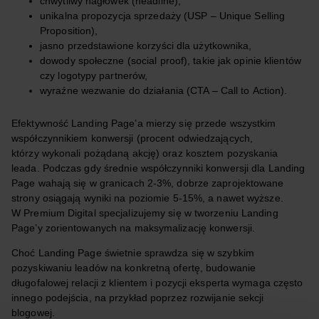
chwytliwy nagłówek (headline),
unikalna propozycja sprzedaży (USP – Unique Selling
Proposition),
jasno przedstawione korzyści dla użytkownika,
dowody społeczne (social proof), takie jak opinie klientów
czy logotypy partnerów,
wyraźne wezwanie do działania (CTA – Call to Action).
Efektywność Landing Page’a mierzy się przede wszystkim
współczynnikiem konwersji (procent odwiedzających,
którzy wykonali pożądaną akcję) oraz kosztem pozyskania
leada. Podczas gdy średnie współczynniki konwersji dla Landing
Page wahają się w granicach 2-3%, dobrze zaprojektowane
strony osiągają wyniki na poziomie 5-15%, a nawet wyższe.
W Premium Digital specjalizujemy się w tworzeniu Landing
Page’y zorientowanych na maksymalizację konwersji.
Choć Landing Page świetnie sprawdza się w szybkim
pozyskiwaniu leadów na konkretną ofertę, budowanie
długofalowej relacji z klientem i pozycji eksperta wymaga często
innego podejścia, na przykład poprzez rozwijanie sekcji
blogowej.