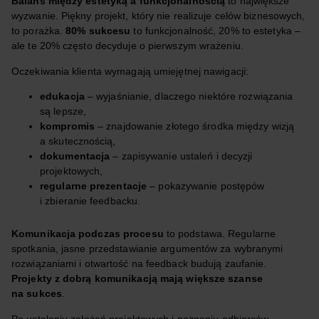
Balans między estetyką a funkcjonalnością
to największe
wyzwanie. Piękny projekt, który nie realizuje celów biznesowych,
to porażka.
80% sukcesu
to funkcjonalność, 20% to estetyka –
ale te 20% często decyduje o pierwszym wrażeniu.
Oczekiwania klienta wymagają umiejętnej nawigacji:
edukacja
– wyjaśnianie, dlaczego niektóre rozwiązania
są lepsze,
kompromis
– znajdowanie złotego środka między wizją
a skutecznością,
dokumentacja
– zapisywanie ustaleń i decyzji
projektowych,
regularne prezentacje
– pokazywanie postępów
i zbieranie feedbacku.
Komunikacja podczas procesu
to podstawa. Regularne
spotkania, jasne przedstawianie argumentów za wybranymi
rozwiązaniami i otwartość na feedback budują zaufanie.
Projekty z dobrą komunikacją mają większe szanse
na sukces
.
Po ustaleniu założeń projektowych i poznaniu odbiorców,