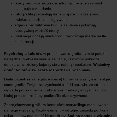
ikony
redukują złożoność informacji – jeden symbol
zastępuje całe zdanie,
infografiki
prezentują dane w sposób przystępny,
zwiększając ich zapamiętywanie,
zdjęcia produktowe
budują zaufanie i pokazują
rzeczywistą wartość oferty,
ilustracje
dodają unikalności i wyróżniają markę na tle
konkurencji.
Psychologia kolorów
w projektowaniu graficznym to potężne
narzędzie. Niebieski buduje zaufanie, czerwony pobudza
do działania, zielony kojarzy się z naturą i spokojem.
Właściwy
dobór kolorów zwiększa rozpoznawalność marki
.
Biała przestrzeń
(negative space) to równie ważny element jak
same grafiki. Zwiększa czytelność treści i sprawia, że strona
wygląda profesjonalnie. Luksusowe marki wykorzystują dużo
białej przestrzeni, żeby podkreślić ekskluzywność.
Zaprojektowane grafiki w kontekście storytellingu marki tworzą
narrację wizualną. Każdy element – od zdjęć zespołu po ikony
usług – opowiada część historii firmy.
Spójna narracja wizualna