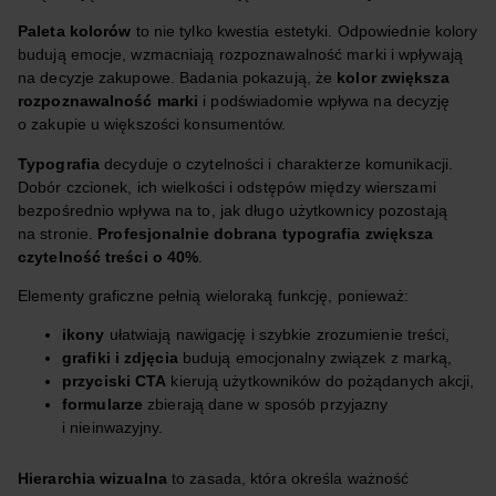
Paleta kolorów
to nie tylko kwestia estetyki. Odpowiednie kolory
budują emocje, wzmacniają rozpoznawalność marki i wpływają
na decyzje zakupowe. Badania pokazują, że
kolor zwiększa
rozpoznawalność marki
i podświadomie wpływa na decyzję
o zakupie u większości konsumentów.
Typografia
decyduje o czytelności i charakterze komunikacji.
Dobór czcionek, ich wielkości i odstępów między wierszami
bezpośrednio wpływa na to, jak długo użytkownicy pozostają
na stronie.
Profesjonalnie dobrana typografia zwiększa
czytelność treści o 40%
.
Elementy graficzne pełnią wieloraką funkcję, ponieważ:
ikony
ułatwiają nawigację i szybkie zrozumienie treści,
grafiki i zdjęcia
budują emocjonalny związek z marką,
przyciski CTA
kierują użytkowników do pożądanych akcji,
formularze
zbierają dane w sposób przyjazny
i nieinwazyjny.
Hierarchia wizualna
to zasada, która określa ważność