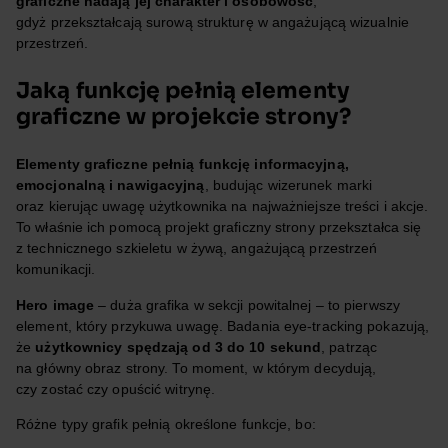
graficzne nadają jej charakter i osobowość
,
gdyż przekształcają surową strukturę w angażującą wizualnie
przestrzeń.
Jaką funkcję pełnią elementy
graficzne w projekcie strony?
Elementy graficzne pełnią funkcję informacyjną,
emocjonalną i nawigacyjną
, budując wizerunek marki
oraz kierując uwagę użytkownika na najważniejsze treści i akcje.
To właśnie ich pomocą projekt graficzny strony przekształca się
z technicznego szkieletu w żywą, angażującą przestrzeń
komunikacji.
Hero image
– duża grafika w sekcji powitalnej – to pierwszy
element, który przykuwa uwagę. Badania eye-tracking pokazują,
że
użytkownicy spędzają od 3 do 10 sekund
, patrząc
na główny obraz strony. To moment, w którym decydują,
czy zostać czy opuścić witrynę.
Różne typy grafik pełnią określone funkcje, bo: