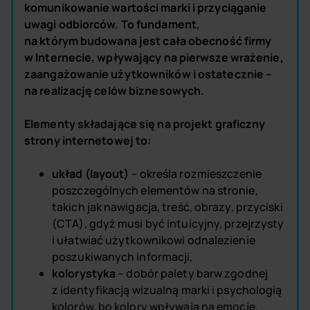
komunikowanie wartości marki i przyciąganie
uwagi odbiorców. To fundament,
na którym budowana jest cała obecność firmy
w Internecie, wpływający na pierwsze wrażenie,
zaangażowanie użytkowników i ostatecznie –
na realizację celów biznesowych.
Elementy składające się na projekt graficzny
strony internetowej to:
układ (layout)
– określa rozmieszczenie
poszczególnych elementów na stronie,
takich jak nawigacja, treść, obrazy, przyciski
(CTA), gdyż musi być intuicyjny, przejrzysty
i ułatwiać użytkownikowi odnalezienie
poszukiwanych informacji,
kolorystyka
– dobór palety barw zgodnej
z identyfikacją wizualną marki i psychologią
kolorów, bo kolory wpływają na emocje,