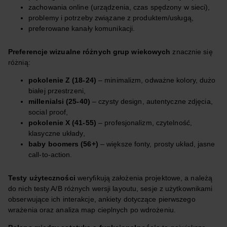
zachowania online (urządzenia, czas spędzony w sieci),
problemy i potrzeby związane z produktem/usługą,
preferowane kanały komunikacji.
Preferencje wizualne różnych grup wiekowych
znacznie się
różnią:
pokolenie Z (18-24)
– minimalizm, odważne kolory, dużo
białej przestrzeni,
millenialsi (25-40)
– czysty design, autentyczne zdjęcia,
social proof,
pokolenie X (41-55)
– profesjonalizm, czytelność,
klasyczne układy,
baby boomers (56+)
– większe fonty, prosty układ, jasne
call-to-action.
Testy użyteczności
weryfikują założenia projektowe, a należą
do nich testy A/B różnych wersji layoutu, sesje z użytkownikami
obserwujące ich interakcje, ankiety dotyczące pierwszego
wrażenia oraz analiza map cieplnych po wdrożeniu.