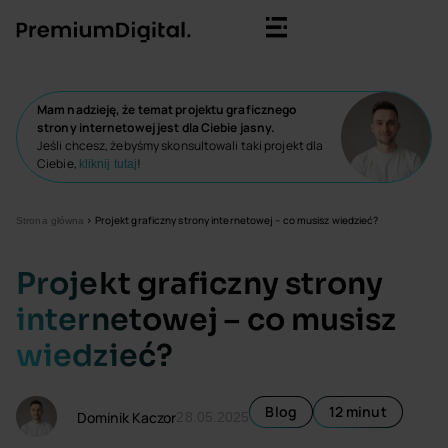
Mam nadzieję, że temat projektu graficznego
strony internetowej jest dla Ciebie jasny.
Jeśli chcesz, żebyśmy skonsultowali taki projekt dla
Ciebie,
!
kliknij tutaj
>
Projekt graficzny strony internetowej – co musisz wiedzieć?
Strona główna
Projekt graficzny strony
internetowej – co musisz
wiedzieć?
Blog
12 minut
Dominik Kaczor
28.05.2025