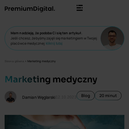
Mam nadzieję, że podoba Ci się ten artykuł.
Jeśli chcesz, żebyśmy zajęli się marketingiem w Twojej
placówce medycznej
kliknij tutaj
>
Marketing medyczny
Strona główna
Marketing medyczny
Blog
20 minut
Damian Węglarski
12.10.2023