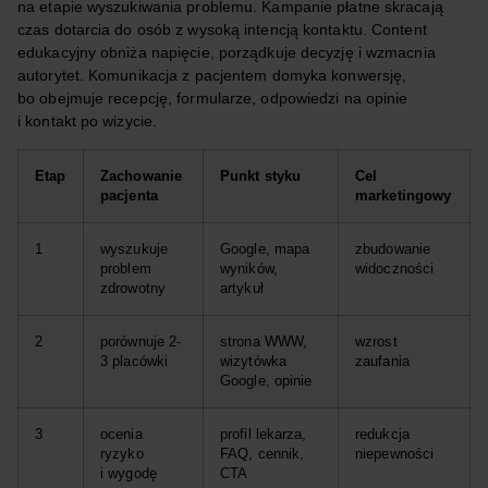
na etapie wyszukiwania problemu. Kampanie płatne skracają
czas dotarcia do osób z wysoką intencją kontaktu. Content
edukacyjny obniża napięcie, porządkuje decyzję i wzmacnia
autorytet. Komunikacja z pacjentem domyka konwersję,
bo obejmuje recepcję, formularze, odpowiedzi na opinie
i kontakt po wizycie.
Etap
Zachowanie
Punkt styku
Cel
pacjenta
marketingowy
1
wyszukuje
Google, mapa
zbudowanie
problem
wyników,
widoczności
zdrowotny
artykuł
2
porównuje 2-
strona WWW,
wzrost
3 placówki
wizytówka
zaufania
Google, opinie
3
ocenia
profil lekarza,
redukcja
ryzyko
FAQ, cennik,
niepewności
i wygodę
CTA