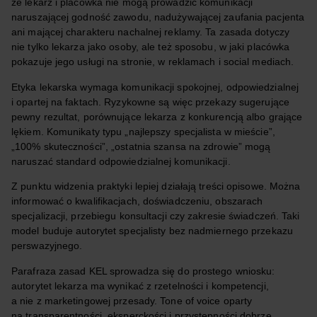
że lekarz i placówka nie mogą prowadzić komunikacji
naruszającej godność zawodu, nadużywającej zaufania pacjenta
ani mającej charakteru nachalnej reklamy. Ta zasada dotyczy
nie tylko lekarza jako osoby, ale też sposobu, w jaki placówka
pokazuje jego usługi na stronie, w reklamach i social mediach.
Etyka lekarska wymaga komunikacji spokojnej, odpowiedzialnej
i opartej na faktach. Ryzykowne są więc przekazy sugerujące
pewny rezultat, porównujące lekarza z konkurencją albo grające
lękiem. Komunikaty typu „najlepszy specjalista w mieście”,
„100% skuteczności”, „ostatnia szansa na zdrowie” mogą
naruszać standard odpowiedzialnej komunikacji.
Z punktu widzenia praktyki lepiej działają treści opisowe. Można
informować o kwalifikacjach, doświadczeniu, obszarach
specjalizacji, przebiegu konsultacji czy zakresie świadczeń. Taki
model buduje autorytet specjalisty bez nadmiernego przekazu
perswazyjnego.
Parafraza zasad KEL sprowadza się do prostego wniosku:
autorytet lekarza ma wynikać z rzetelności i kompetencji,
a nie z marketingowej przesady. Tone of voice oparty
na transparentności, eksperckości i przystępności dobrze