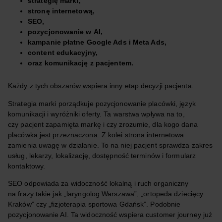
strategię marki,
stronę internetową,
SEO,
pozycjonowanie w AI,
kampanie płatne Google Ads i Meta Ads,
content edukacyjny,
oraz komunikację z pacjentem.
Każdy z tych obszarów wspiera inny etap decyzji pacjenta.
Strategia marki porządkuje pozycjonowanie placówki, język
komunikacji i wyróżniki oferty. Ta warstwa wpływa na to,
czy pacjent zapamięta markę i czy zrozumie, dla kogo dana
placówka jest przeznaczona. Z kolei strona internetowa
zamienia uwagę w działanie. To na niej pacjent sprawdza zakres
usług, lekarzy, lokalizację, dostępność terminów i formularz
kontaktowy.
SEO odpowiada za widoczność lokalną i ruch organiczny
na frazy takie jak „laryngolog Warszawa”, „ortopeda dziecięcy
Kraków” czy „fizjoterapia sportowa Gdańsk”. Podobnie
pozycjonowanie AI. Ta widoczność wspiera customer journey już