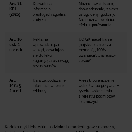
Art. 71
Dozwolona
Można: kwalifikacje,
KEL
informacja
doświadczenie, zakres
(2025)
o usługach zgodna
usług, ceny, godziny.
z etyką
Nie można: obietnice
efektu, porównania
Art. 16
Reklama
UOKiK nadal karze
ust. 1
wprowadzająca
„najskuteczniejsza
u.z.n.k.
w błąd, odwołująca
metoda”, „100%
się do lęku,
gwarancji”, „najlepszy
sugerująca przewagę
zespół”
bez dowodów
Art.
Kara za podawanie
Areszt, ograniczenie
147a §
informacji w formie
wolności lub grzywna +
2 u.d.l.
reklamy
ryzyko wykreślenia
z rejestru podmiotów
leczniczych
Kodeks etyki lekarskiej a działania marketingowe oznacza,