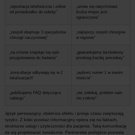
„rejestracja telefoniczna i online
„umów się natychmiast,
od poniedziałku do soboty”
liczba miejsc jest
ograniczona”
„zespół obejmuje 3 specjalistów
„najlepszy zespół chirurgów
chirurgii naczyniowej”
w regionie”
„na stronie znajduje się opis
„gwarantujemy bezbolesny
przygotowania do badania”
przebieg każdej procedury”
„konsultacje odbywają się w 2
„wybierz numer 1 w swoim
lokalizacjach”
mieście”
„publikujemy FAQ dotyczące
„nie zwlekaj, problem sam
zabiegu”
nie zniknie”
Język perswazyjny, obietnica efektu i presja czasu zwiększają
ryzyko. Z kolei przekaz informacyjny opiera się na faktach,
strukturze usługi i użyteczności dla pacjenta. Taką komunikację
da się projektować świadomie. Partnerskie podejście pozwala