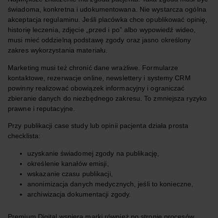
świadoma, konkretna i udokumentowana. Nie wystarcza ogólna
akceptacja regulaminu. Jeśli placówka chce opublikować opinię,
historię leczenia, zdjęcie „przed i po” albo wypowiedź wideo,
musi mieć oddzielną podstawę zgody oraz jasno określony
zakres wykorzystania materiału.
Marketing musi też chronić dane wrażliwe. Formularze
kontaktowe, rezerwacje online, newslettery i systemy CRM
powinny realizować obowiązek informacyjny i ograniczać
zbieranie danych do niezbędnego zakresu. To zmniejsza ryzyko
prawne i reputacyjne.
Przy publikacji case study lub opinii pacjenta działa prosta
checklista:
uzyskanie świadomej zgody na publikację,
określenie kanałów emisji,
wskazanie czasu publikacji,
anonimizacja danych medycznych, jeśli to konieczne,
archiwizacja dokumentacji zgody.
Premium Digital wspiera marki również po stronie procesów