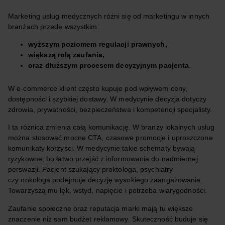
Marketing usług medycznych różni się od marketingu w innych
branżach przede wszystkim:
wyższym poziomem regulacji prawnych,
większą rolą zaufania,
oraz dłuższym procesem decyzyjnym pacjenta
.
W e-commerce klient często kupuje pod wpływem ceny,
dostępności i szybkiej dostawy. W medycynie decyzja dotyczy
zdrowia, prywatności, bezpieczeństwa i kompetencji specjalisty.
I ta różnica zmienia całą komunikację. W branży lokalnych usług
można stosować mocne CTA, czasowe promocje i uproszczone
komunikaty korzyści. W medycynie takie schematy bywają
ryzykowne, bo łatwo przejść z informowania do nadmiernej
perswazji. Pacjent szukający proktologa, psychiatry
czy onkologa podejmuje decyzję wysokiego zaangażowania.
Towarzyszą mu lęk, wstyd, napięcie i potrzeba wiarygodności.
Zaufanie społeczne oraz reputacja marki mają tu większe
znaczenie niż sam budżet reklamowy. Skuteczność buduje się