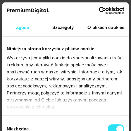
Compliance marketingowe w medycynie nie polega na unikaniu
marketingu. Polega na projektowaniu go tak, aby informować,
edukować i wspierać decyzję, zamiast wywierać presję. Granica
ryzyka pojawia się tam, gdzie przekaz sugeruje gwarancję
Zgoda
Szczegóły
O plikach cookies
efektu, nadużywa autorytetu lekarza, manipuluje opiniami
albo narusza prawa pacjenta.
Najczęstsze obszary ryzyka obejmują:
Niniejsza strona korzysta z plików cookie
Wykorzystujemy pliki cookie do spersonalizowania treści
reklamę wprowadzającą w błąd,
nadużywanie autorytetu specjalisty,
i reklam, aby oferować funkcje społecznościowe i
nieuprawnione posługiwanie się opiniami,
analizować ruch w naszej witrynie. Informacje o tym, jak
naruszanie praw pacjenta.
korzystasz z naszej witryny, udostępniamy partnerom
społecznościowym, reklamowym i analitycznym.
Ta zgodność nie wyklucza skuteczności. Dobrze przygotowana
Partnerzy mogą połączyć te informacje z innymi danymi
strategia może jednocześnie zwiększać liczbę zapytań i chronić
otrzymanymi od Ciebie lub uzyskanymi podczas
placówkę przed kosztownymi błędami reputacyjnymi. Właśnie
korzystania z ich usług.
dlatego transparentność procesów, akceptacja treści i praca
na danych mają w medycynie tak duże znaczenie. Premium
Digital planuje działania strategicznie i dokumentuje zakres prac,
Wybór
co pomaga ograniczać ryzyko przypadkowych naruszeń.
Niezbędne
zgody