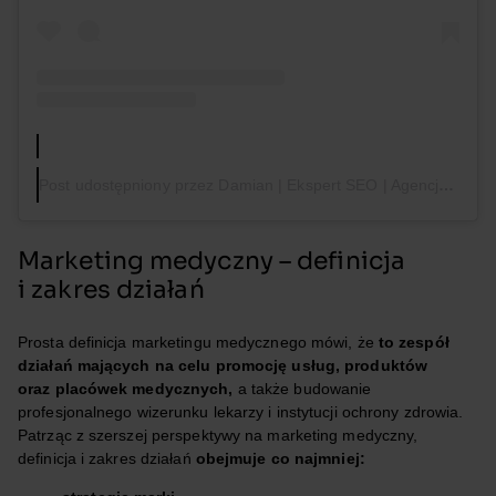
Post udostępniony przez Damian | Ekspert SEO | Agencja Marketingowa | ADS | WWW | Biznes (@petercoal)
Marketing medyczny – definicja
i zakres działań
Prosta definicja marketingu medycznego mówi, że
to zespół
działań mających na celu promocję usług, produktów
oraz placówek medycznych,
a także budowanie
profesjonalnego wizerunku lekarzy i instytucji ochrony zdrowia.
Patrząc z szerszej perspektywy na marketing medyczny,
definicja i zakres działań
obejmuje co najmniej: