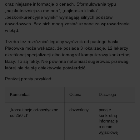
oraz niejasne informacje o cenach. Sformułowania typu
„najskuteczniejsza metoda”, „najlepsza klinika”,
„bezkonkurencyjne wyniki” wymagają silnych podstaw
dowodowych. Bez nich mogą zostać uznane za wprowadzanie
w błąd.
Trzeba też rozróżniać legalny wyróżnik od pustego hasła.
Placówka może wskazać, że posiada 3 lokalizacje, 12 lekarzy
określonej specjalizacji albo tomograf komputerowy konkretnej
klasy. To są fakty. Nie powinna natomiast sugerować przewagi,
której nie da się obiektywnie potwierdzić.
Poniżej prosty przykład:
Komunikat
Ocena
Dlaczego
„konsultacje ortopedyczne
dozwolony
podaje
od 250 zł”
konkretną
informację
o cenie
wyjściowej