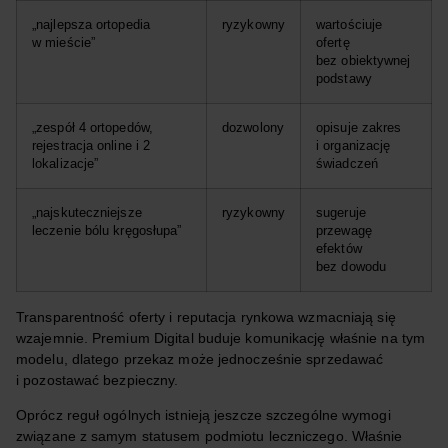
„najlepsza ortopedia
ryzykowny
wartościuje
w mieście”
ofertę
bez obiektywnej
podstawy
„zespół 4 ortopedów,
dozwolony
opisuje zakres
rejestracja online i 2
i organizację
lokalizacje”
świadczeń
„najskuteczniejsze
ryzykowny
sugeruje
leczenie bólu kręgosłupa”
przewagę
efektów
bez dowodu
Transparentność oferty i reputacja rynkowa wzmacniają się
wzajemnie. Premium Digital buduje komunikację właśnie na tym
modelu, dlatego przekaz może jednocześnie sprzedawać
i pozostawać bezpieczny.
Oprócz reguł ogólnych istnieją jeszcze szczególne wymogi
związane z samym statusem podmiotu leczniczego. Właśnie